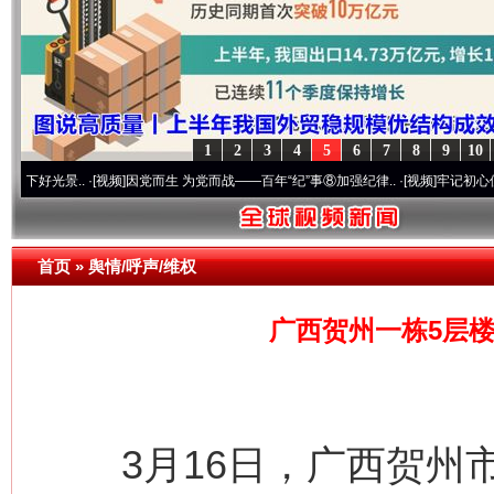
1
2
3
4
5
6
7
8
9
10
.
·[视频]
因党而生 为党而战——百年“纪”事⑧加强纪律..
·[视频]
牢记初心使命 奋进复兴征
首页
»
舆情/呼声/维权
广西贺州一栋5层
3月16日，广西贺州市