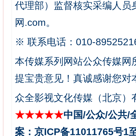
代理部）监督核实采编人员身
网.com。
习近平的博鳌关键词
魏明亮
※ 联系电话：010-8952521
本传媒系列网站公众传媒网
提宝贵意见！真诚感谢您对
众全影视文化传媒（北京）有
生
★★★★★
中国/公众/公共/
“刷贴”乱象丛生
案：京ICP备11011765号