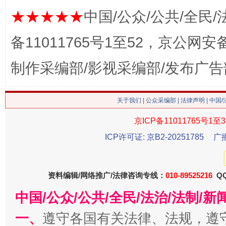
★★★★★
中国/公众/公共/全民/
习近平的博鳌关键词
魏明亮
备11011765号1至52，京公网安备：
制作采编部/影视采编部/发布广告
关于我们
|
公众采编部
|
法律声明
| 中国
京ICP备11011765号1至3
ICP许可证: 京B2-20251785
广
生
“刷贴”乱象丛生
资料编辑/网络推广/法律咨询专线：
010-89525216
QQ
中国/公众/公共/全民/法治/法制/
一、
遵守各国有关法律、法规，遵