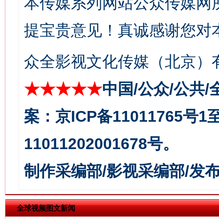
本传媒系列网站公众传媒网
提宝贵意见！真诚感谢您对
众全影视文化传媒（北京）有
★★★★★
中国/公众/公共/
今
在谋一域中谋全局
案：京ICP备11011765号
11011202001678号。
制作采编部/影视采编部/发
全球视频图文新闻
习近平的博鳌关键词