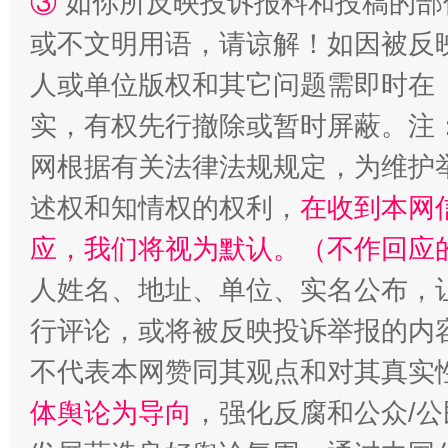
③
如你所反映投诉报料和投稿的部
或不文明用语，请谅解！如因被反
人或单位版权和其它问题需即时在
实，有权先行撤除或暂时屏蔽。注
网根据有关法律法规规定，为维护
述权和知情权的权利，
在收到本网
招工难、用工荒背后
应，我们将视为默认。（不作回应
人姓名、地址、单位、实名公布，让
行评论，或将被反映投诉举报的内
不代表本网赞同其观点和对其真实
体舆论为导向
，强化反腐和公众/公