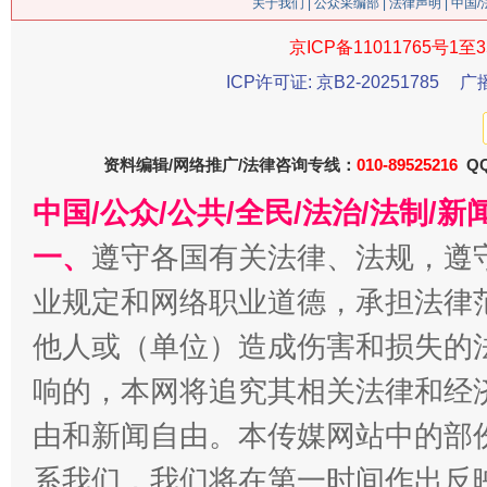
关于我们
|
公众采编部
|
法律声明
| 中国
京ICP备11011765号1至3
ICP许可证: 京B2-20251785
广
今
资料编辑/网络推广/法律咨询专线：
在谋一域中谋全局
010-89525216
QQ
中国/公众/公共/全民/法治/法制/
一、
遵守各国有关法律、法规，遵
业规定和网络职业道德，承担法律
他人或（单位）造成伤害和损失的
响的，本网将追究其相关法律和经
由和新闻自由。本传媒网站中的部
习近平的博鳌关键词
魏明亮
系我们，我们将在第一时间作出反