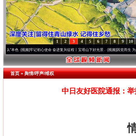
1
2
3
4
5
6
7
8
9
10
·[视频]
牢记初心使命 奋进复兴征程丨宝塔山下好光景..
·[视频]
因党而生 为党而战——百
首页
»
舆情/呼声/维权
中日友好医院通报：举