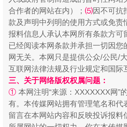
合作者的网站在内）；
⑸
因不可抗
揭批美国五大"原罪"
"炒
款及声明中列明的使用方式或免责
报料信息人承认本网所有条款方可
已经阅读本网条款并承担一切因您
网无关。本网只是提供公众/公民/
互联网法律法规及行业规定和国际
三、关于网络版权权属问题：
解纷+调解+退费，一次搞定
①
本网注明“来源：XXXXXXX网”
有。本传媒网站拥有管理笔名和代
留言在本网站内容和反映投诉报料
所属网站的一切权力。你在本传媒