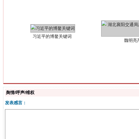
魏明亮
生
“刷贴”乱象丛生
舆情/呼声/维权
发表感言：