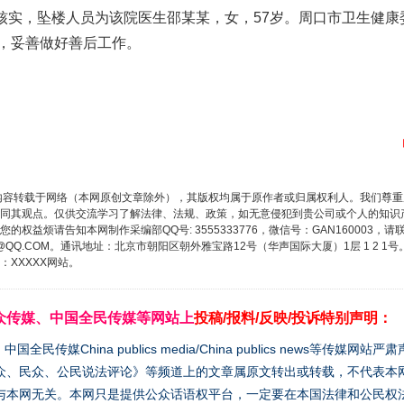
经核实，坠楼人员为该院医生邵某某，女，57岁。周口市卫生健
，妥善做好善后工作。
内容转载于网络（本网原创文章除外），其版权均属于原作者或归属权利人。我们尊
同其观点。仅供交流学习了解法律、法规、政策，如无意侵犯到贵公司或个人的知识
权益烦请告知本网制作采编部QQ号: 3555333776，微信号：GAN160003，请
3776@QQ.COM。通讯地址：北京市朝阳区朝外雅宝路12号（华声国际大厦）1层 1 
XXXXX网站。
众传媒、中国全民传媒等网站上
投稿/报料/反映/投诉特别声明：
媒China publics media/China publics news等传媒网
众、民众、公民说法评论》等频道上的文章属原文转出或转载，不代表本
与本网无关。本网只是提供公众话语权平台，一定要在本国法律和公民权