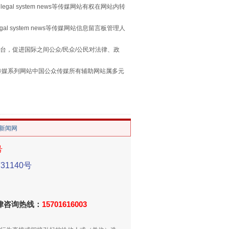
legal system news等传媒网站有权在网站内转
习近平的“航天情”
egal system news等传媒网站信息留言板管理人
台，促进国际之间公众/民众/公民对法律、政
本传媒系列网站中国公众传媒所有辅助网站属多元
。
/新闻网
号
重拳出击！专项整治午间酒驾
1140号
法律咨询热线：
15701616003