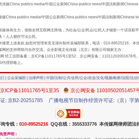
 publics media/中国公众新闻China publics news/中国法制新闻Chinese 
"炒鞋教程"里的骗局
publics media/中国公众新闻China publics news/中国法制新闻Chinese l
媒体有生力，借助全球互联网主阵地，为社会/公众/民众/公民人才铺垫一个话语权平
务！人人都作守法公民。
接受上述条款,如您对管理有意见请向制作采编部联系，电话：010-89525216。
媒网的支持帮助与合作交流。众全影视文化传媒（北京）有限公司独家主办 :
网 经工信部备案：京ICP备11011765号1至52，京公网安备：11011202001678号
部/代理部敬上。
我们
|
公众采编部
|
法律声明
| 中国/法制/公共/全民/公众/农业/文化/视频/检察/法院/法治
珠宝鉴定乱象
京ICP备11011765号1至35
京公网安备 11010502051457
证: 京B2-20251785
广播电视节目制作经营许可证:（京）字第3
咨询专线：
010-89525216
QQ在线：3555333776 本传媒网律师团
和免责声明：