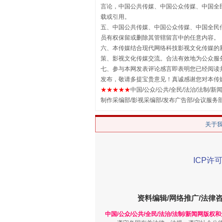
言论，中国公共传媒、中国公众传媒、中国全民传媒China
揭批美国五大"原罪"
载或引用。
五、中国公共传媒、中国公众传媒、中国全民传媒China 
员有权保留或删除其管辖留言中的任意内容。
六、本传媒结合现代网络科技影视文化传媒的新
策、影视文化传媒交流。合法有效地为公众服
七、参与本网发表评论感言即表明您已经阅读并
发布，敬请多提宝贵意见！真诚感谢您对本传
★★★★★
中国/公众/公共/全民/法治/法制/新闻
制作采编部/影视采编部/发布广告部/会议服务
关于
解纷+调解+退费，一次搞定
ICP许可
资料编辑/网络推广/法律
中国/公众/公共/全民/法治/法制/新闻网版权