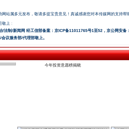
助网站属多元发布，敬请多提宝贵意见！真诚感谢您对本传媒网的支持帮
敬上 :
治/法制/新闻网 经工信部备案：京ICP备11011765号1至52，京公网安备：11
今年投资意愿榜揭晓
/会议服务部/代理部敬上。
魏明亮严重违纪违法案透视