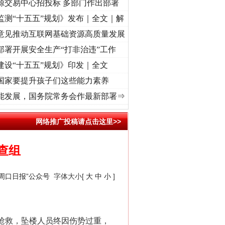
源交易中心招投标 多部门作出部署
监测“十五五”规划》发布｜全文｜解
意见推动互联网基础资源高质量发展
部署开展安全生产“打非治违”工作
建设“十五五”规划》印发｜全文
国家要提升孩子们这些能力素养
记初心使命 奋进复兴征程丨“转折之城”激荡..
·[视频]
牢记初心使命 奋进复兴征程丨红船起
能发展，国务院常务会作最新部署⇒
网络推广投稿请点击这里>>
查组
“周口日报”公众号
字体大小[
大
中
小
]
织抢救，坠楼人员终因伤势过重，