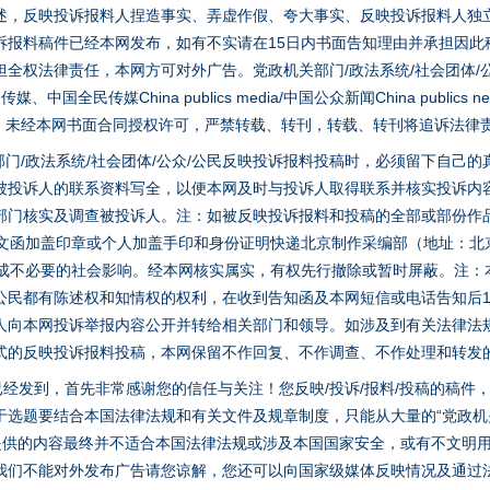
述，反映投诉报料人捏造事实、弄虚作假、夸大事实、反映投诉报料人独
诉报料稿件已经本网发布，如有不实请在15日内书面告知理由并承担因此
全权法律责任，本网方可对外广告。党政机关部门/政法系统/社会团体/公
全民传媒China publics media/中国公众新闻China publics new
家版权。未经本网书面合同授权许可，严禁转载、转刊，转载、转刊将追诉法律
门/政法系统/社会团体/公众/公民反映投诉报料投稿时，必须留下自己
被投诉人的联系资料写全，以便本网及时与投诉人取得联系并核实投诉内
部门核实及调查被投诉人。注：如被反映投诉报料和投稿的全部或部份作
面文函加盖印章或个人加盖手印和身份证明快递北京制作采编部（地址：北
避免造成不必要的社会影响。经本网核实属实，有权先行撤除或暂时屏蔽。注
公民都有陈述权和知情权的权利，在收到告知函及本网短信或电话告知后1
人向本网投诉举报内容公开并转给相关部门和领导。如涉及到有关法律法
式的反映投诉报料投稿，本网保留不作回复、不作调查、不作处理和转发
稿已经发到，首先非常感谢您的信任与关注！您反映/投诉/报料/投稿的稿
选题要结合本国法律法规和有关文件及规章制度，只能从大量的“党政机关部
您提供的内容最终并不适合本国法律法规或涉及本国国家安全，或有不文明
我们不能对外发布广告请您谅解，您还可以向国家级媒体反映情况及通过