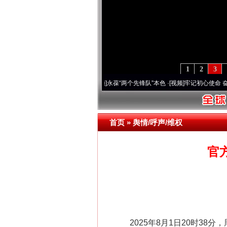
1
2
3
年 深刻改变雪域高原..
·[视频]
永葆“两个先锋队”本色
·[视频]
牢记初心使命 奋进复兴征
首页
»
舆情/呼声/维权
官
2025年8月1日20时38