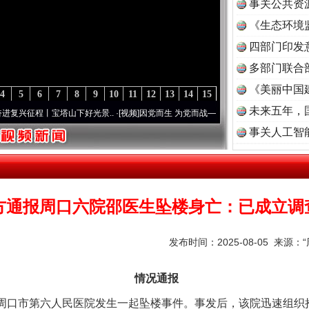
事关公共资
《生态环境
读
四部门印发
多部门联合
《美丽中国
4
5
6
7
8
9
10
11
12
13
14
15
未来五年，
程丨宝塔山下好光景..
·[视频]
因党而生 为党而战——百年“纪”事⑧加强纪律..
·[视频]
牢
事关人工智
方通报周口六院邵医生坠楼身亡：已成立调
发布时间：2025-08-05 来源：
情况通报
分，周口市第六人民医院发生一起坠楼事件。事发后，该院迅速组