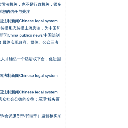
家司法机关，也不是行政机关，很多
“神药”背后的真相
谢您的信任与关注！
新闻Chinese legal system
种传播形态传播主流舆论，为中国和
na publics news/中国法制
社会矛盾！最终实现政府、媒体、公众三者
民人才铺垫一个话语权平台，促进国
新闻Chinese legal system
法官巧妙执行解纠纷
新闻Chinese legal system
/民众社会公德的交往；展现“服务百
部/会议服务部/代理部）监督核实采