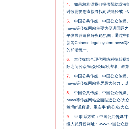
4、
如果您希望我们提供帮助或法
网上购药对药下症？
时候需要您直接寻找司法途径或上
5、
中国公共传媒、中国公众传媒、中国全民传媒C
news等传媒网站主要为促进国际
平发展营造良好舆论氛围，通过中国公共传媒
新闻Chinese legal sys
的和谐统一。
6、
本传媒结合现代网络科技影视文
际之间公众/民众/公民对法律、政
7、
中国公共传媒、中国公众传媒、中国全民传媒C
news等传媒网站将尽最大努力，
这是一记警钟！
8、
中国公共传媒、中国公众传媒、中国全民传媒C
news等传媒网站全面贴近公众/大
姓”和“说真话、重实事”的公众/大
9、
※ 联系方式：中国公共传媒/中
编人员身份网址：www.中国公众新闻