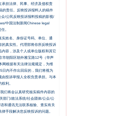
立承担法律、民事、经济及侵权责
稿的责任。反映投诉报料人的稿件
众/公民反映投诉报料投稿的影视/
s/中国法制新闻Chinese legal
责任。
的真实姓名、身份证号码、单位、通
容的真实性。代理部将你所反映投诉
品内容，涉及个人或单位版权和其它
京市朝阳区朝外雅宝路12号（华声
：本网根据有关法律法规规定，为维
5日内不作出回应的，我们将视为
规由投诉举报人全权负责承担。与本
的权利。
件，我们将会认真研究核实稿件内容的
门/政法系统/社会团体/公众/公
用语和通讯无法联系核验、查实有关
法律手段解决您反映投诉的问题。