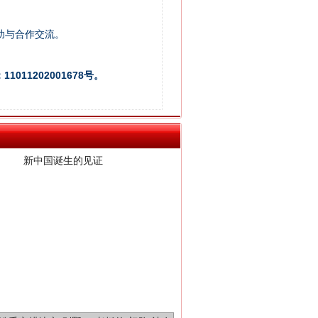
助与合作交流。
011202001678号。
新中国诞生的见证
千亩耕地变“别墅”