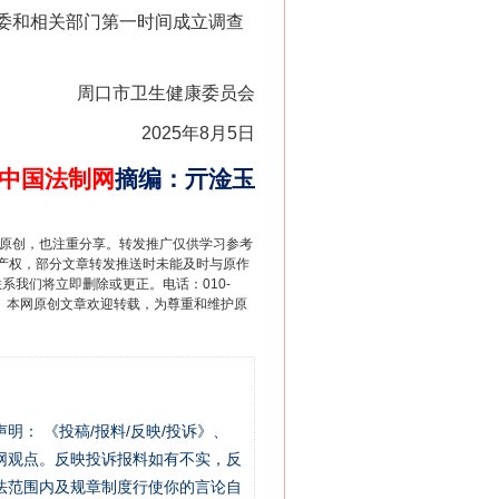
康委和相关部门第一时间成立调查
周口市卫生健康委员会
2025年8月5日
中国法制网
摘编
：
亓淦玉
重原创，也注重分享。转发推广仅供学习参考
产权，部分文章转发推送时未能及时与原作
联系我们将立即删除或更正。电话：010-
2 1号。本网原创文章欢迎转载，为尊重和维护原
站严肃声明： 《投稿/报料/反映/投诉》、
网观点。反映投诉报料如有不实，反
法范围内及规章制度行使你的言论自