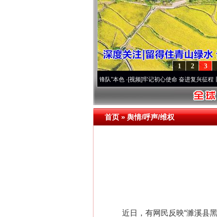
1
2
3
域高原..
·[视频]
永葆“两个先锋队”本色
·[视频]
牢记初心使命 奋进复兴征程丨宝塔山下好
首页
»
舆情/呼声/维权
近日，有网民反映“濉溪县黑水