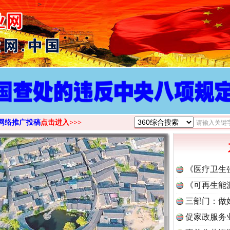
>
网络推广投稿
点击进入>>>
《医疗卫生
《可再生能
三部门：做
促家政服务