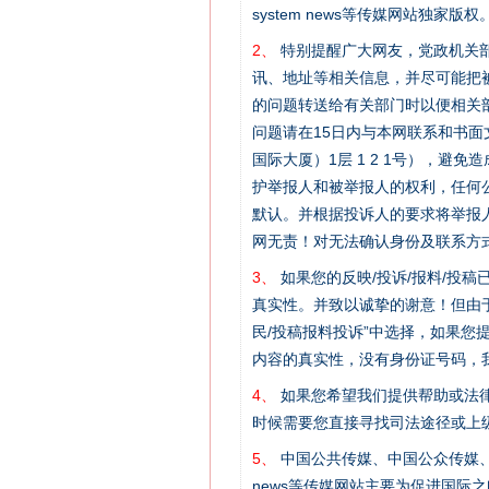
system news等传媒网站独
2、
特别提醒广大网友，党政机关部
讯、地址等相关信息，并尽可能把
的问题转送给有关部门时以便相关
问题请在15日内与本网联系和书
国际大厦）1层 1 2 1号），
护举报人和被举报人的权利，任何
默认。并根据投诉人的要求将举报
网无责！对无法确认身份及联系方
网上购药对药下症？
3、
如果您的反映/投诉/报料/投
真实性。并致以诚挚的谢意！但由于
民/投稿报料投诉”中选择，如果
内容的真实性，没有身份证号码，
4、
如果您希望我们提供帮助或法
时候需要您直接寻找司法途径或上
5、
中国公共传媒、中国公众传媒、中国全民传媒C
news等传媒网站主要为促进国际