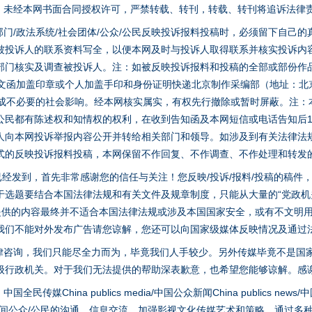
家版权。未经本网书面合同授权许可，严禁转载、转刊，转载、转刊将追诉法律
门/政法系统/社会团体/公众/公民反映投诉报料投稿时，必须留下自己
被投诉人的联系资料写全，以便本网及时与投诉人取得联系并核实投诉内
部门核实及调查被投诉人。注：如被反映投诉报料和投稿的全部或部份作
面文函加盖印章或个人加盖手印和身份证明快递北京制作采编部（地址：北
避免造成不必要的社会影响。经本网核实属实，有权先行撤除或暂时屏蔽。注
公民都有陈述权和知情权的权利，在收到告知函及本网短信或电话告知后1
人向本网投诉举报内容公开并转给相关部门和领导。如涉及到有关法律法
式的反映投诉报料投稿，本网保留不作回复、不作调查、不作处理和转发
稿已经发到，首先非常感谢您的信任与关注！您反映/投诉/报料/投稿的稿
茶叶“炒上天”
选题要结合本国法律法规和有关文件及规章制度，只能从大量的“党政机关部
您提供的内容最终并不适合本国法律法规或涉及本国国家安全，或有不文明
我们不能对外发布广告请您谅解，您还可以向国家级媒体反映情况及通过
律咨询，我们只能尽全力而为，毕竟我们人手较少。另外传媒毕竟不是国
级行政机关。对于我们无法提供的帮助深表歉意，也希望您能够谅解。感
hina publics media/中国公众新闻China publics news/中国法制
之间公众/公民的沟通、信息交流。加强影视文化传媒艺术和策略，通过多