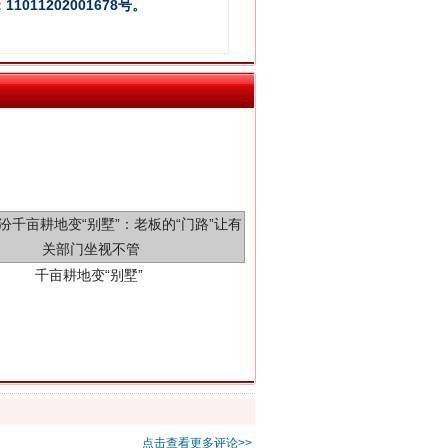
011202001678号。
千亩耕地变“别墅”
别拿“量子”当幌子
点击查看更多评论>>