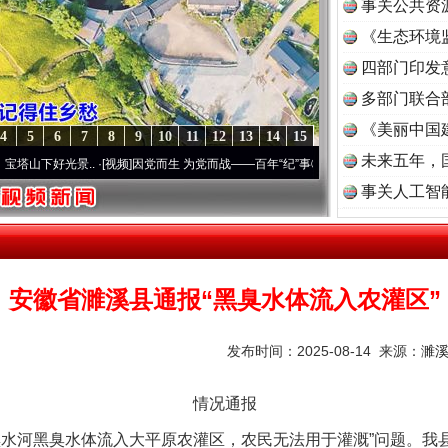
事关公共资
《生态环境
读
四部门印发
多部门联合
《美丽中国
4
5
6
7
8
9
10
11
12
13
14
15
未来五年，
光景..
·[视频]
因党而生 为党而战——百年“纪”事⑧加强纪律..
·[视频]
牢记初心使命 奋
事关人工智
安徽省濉溪县通报“黑臭水体流入农灌区”
发布时间：2025-08-14 来源：
濉
情况通报
河黑臭水体流入大平原农灌区，农民无法用于灌溉”问题。我