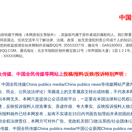
中国
内容转载于网络（本网原创文章除外），其版权均属于原作者或归属权利人。我们尊
同其观点。仅供交流学习了解法律、法规、政策，如无意侵犯到贵公司或个人的知识
权益烦请告知本网制作采编部QQ号: 3555333776，微信号：GAN160003，请
3776@QQ.COM。通讯地址：北京市朝阳区朝外雅宝路12号（华声国际大厦）1层 1 
XXXXX网站。
众传媒、中国全民传媒等网站上
投稿/报料/反映/投诉特别声明：
媒China publics media/China publics news等传媒网
众、民众、公民说法评论》等频道上的文章属原文转出或转载，不代表本
与本网无关。本网只是提供公众话语权平台，一定要在本国法律和公民权
述，反映投诉报料人捏造事实、弄虚作假、夸大事实、反映投诉报料人独
诉报料稿件已经本网发布，如有不实请在15日内书面告知理由并承担因此
全权法律责任，本网方可对外广告。党政机关部门/政法系统/社会团体/公
全民传媒China publics media/中国公众新闻China publics new