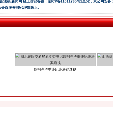
治/法制/新闻网 经工信部备案：京ICP备11011765号1至52，京公网安备：11
/会议服务部/代理部敬上。
魏明亮严重违纪违法案透视
生物安全法正式实施