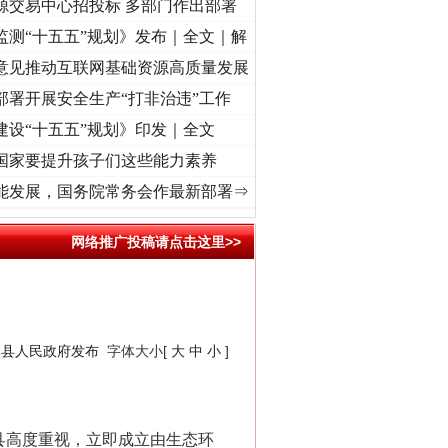
源交易中心招投标 多部门作出部署
监测“十五五”规划》发布｜全文｜解
意见推动互联网基础资源高质量发展
部署开展安全生产“打非治违”工作
建设“十五五”规划》印发｜全文
国家要提升孩子们这些能力素养
进复兴征程丨“转折之城”激荡..
·[视频]
牢记初心使命 奋进复兴征程丨红船起航处 潮起..
能发展，国务院常务会作最新部署⇒
网络推广投稿请点击这里>>
溪县人民政府发布
字体大小[
大
中
小
]
县高度重视，立即成立由生态环