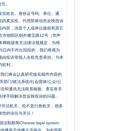
责任。
的真实姓名、身份证号码、单位、通
容的真实性。代理部将你所反映投诉
品内容，涉及个人或单位版权和其它
京市朝阳区朝外雅宝路12号（华声
：本网根据有关法律法规规定，为维
5日内不作出回应的，我们将视为
规由投诉举报人全权负责承担。与本
的权利。
“神药”背后的真相
件，我们将会认真研究核实稿件内容的
门/政法系统/社会团体/公众/公
用语和通讯无法联系核验、查实有关
法律手段解决您反映投诉的问题。
家司法机关，也不是行政机关，很多
谢您的信任与关注！
新闻Chinese legal system
种传播形态传播主流舆论，为中国和