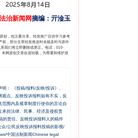
法治新闻网
摘编
：
亓淦玉
重原创，也注重分享。转发推广仅供学习参考
产权，部分文章转发推送时未能及时与原作
联系我们将立即删除或更正。电话：010-
2 1号。本网原创文章欢迎转载，为尊重和维护原
站严肃声明： 《投稿/报料/反映/投诉》、
网观点。反映投诉报料如有不实，反
法范围内及规章制度行使你的言论自
立承担法律、民事、经济及侵权责
稿的责任。反映投诉报料人的稿件
众/公民反映投诉报料投稿的影视/
s/中国法制新闻Chinese legal