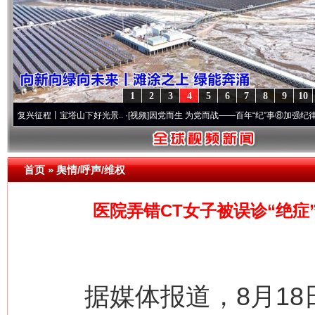
1
2
3
4
5
6
7
8
9
10
程丨宝塔山下好光景..
·[视频]
因党而生 为党而战——百年“纪”事⑧加强纪律..
·[视频]
牢
首页
»
舆情/呼声/维权
医院弄错CT女子被误诊“绝症
据媒体报道，8月18