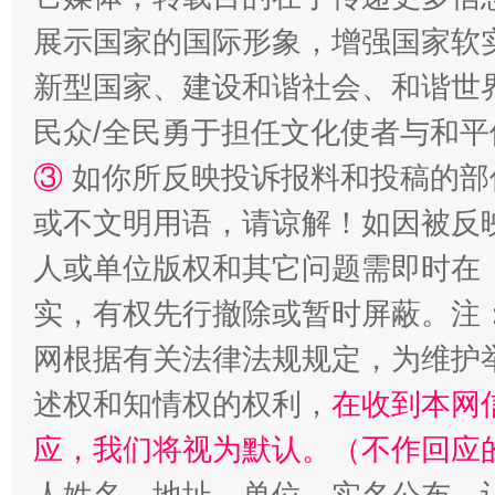
展示国家的国际形象，增强国家软
招工难、用工荒背后
新型国家、建设和谐社会、和谐世界
民众/全民勇于担任文化使者与和
③
如你所反映投诉报料和投稿的部
或不文明用语，请谅解！如因被反
人或单位版权和其它问题需即时在
实，有权先行撤除或暂时屏蔽。注
网根据有关法律法规规定，为维护
述权和知情权的权利，
在收到本网
应，我们将视为默认。（不作回应
人姓名、地址、单位、实名公布，让