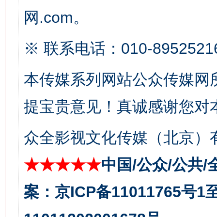
在谋一域中谋全局
网.com。
※ 联系电话：010-8952521
本传媒系列网站公众传媒网
提宝贵意见！真诚感谢您对
习近平的博鳌关键词
众全影视文化传媒（北京）有
魏明亮
★★★★★
中国/公众/公共/
案：京ICP备11011765号