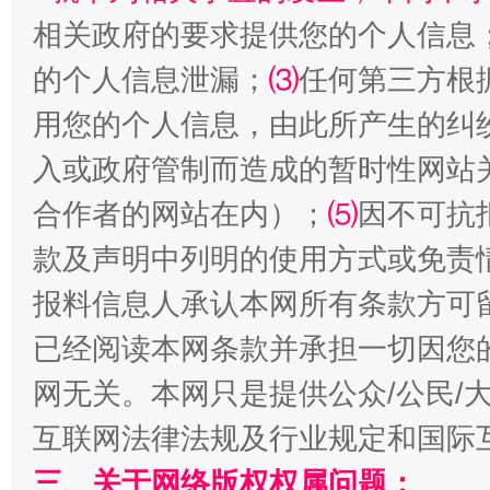
相关政府的要求提供您的个人信息
的个人信息泄漏；
⑶
任何第三方根
用您的个人信息，由此所产生的纠
解纷+调解+退费，一次搞定
入或政府管制而造成的暂时性网站
合作者的网站在内）；
⑸
因不可抗
款及声明中列明的使用方式或免责
报料信息人承认本网所有条款方可
已经阅读本网条款并承担一切因您
网无关。本网只是提供公众/公民/
站台名比不上好声名
互联网法律法规及行业规定和国际
三、关于网络版权权属问题：