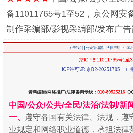
备11011765号1至52，京公网安备：
制作采编部/影视采编部/发布广告
关于我们
|
公众采编部
|
法律声明
| 中国
京ICP备11011765号1至3
习近平的博鳌关键词
ICP许可证: 京B2-20251785
广
魏明亮
资料编辑/网络推广/法律咨询专线：
010-89525216
QQ
中国/公众/公共/全民/法治/法制/
一、
遵守各国有关法律、法规，遵
业规定和网络职业道德，承担法律