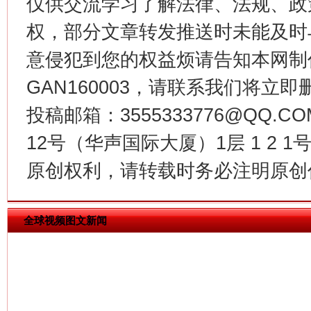
仅供交流学习了解法律、法规、政
权，部分文章转发推送时未能及时
意侵犯到您的权益烦请告知本网制作采编
GAN160003，请联系我们将立即删
投稿邮箱：3555333776@QQ
习近平的博鳌关键词
12号（华声国际大厦）1层 1 2
魏明亮
原创权利，请转载时务必注明原创作
全球视频图文新闻