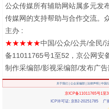
公众传媒所有辅助网站属多元发
传媒网的支持帮助与合作交流。
这是一记警钟！
谢
主办 :
★★★★★
中国/公众/公共/全民/
备11011765号1至52，京公网安备：
制作采编部/影视采编部/发布广告
今
关于我们
|
公众采编部
|
法律声明
| 中国
在谋一域中谋全局
京ICP备11011765号1至3
ICP许可证: 京B2-20251785
广