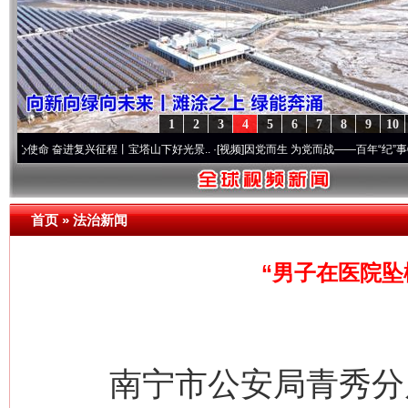
1
2
3
4
5
6
7
8
9
10
奋进复兴征程丨宝塔山下好光景..
·[视频]
因党而生 为党而战——百年“纪”事⑧加强纪律.
首页
»
法治新闻
“男子在医院坠
南宁市公安局青秀分局1