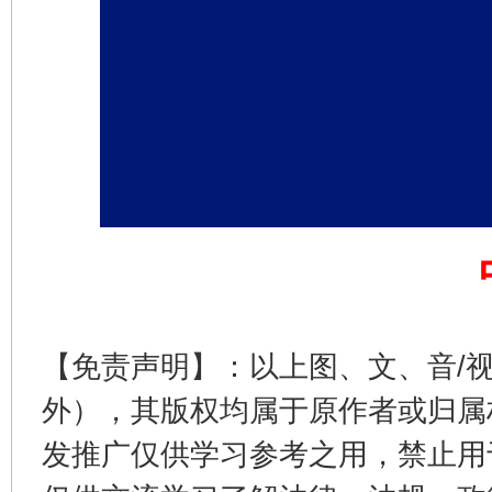
这是一记警钟！
谢
【免责声明】：以上图、文、音/
外），其版权均属于原作者或归属
今
在谋一域中谋全局
发推广仅供学习参考之用，禁止用