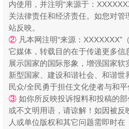
内使用，并注明“来源于：XXXXX
关法律责任和经济责任。如您对管
站反映。
②
凡本网注明“来源：XXXXXX
漫山遍野的桃花与雪山、麦地、白藏房
除了
它媒体，转载目的在于传递更多信
展示国家的国际形象，增强国家软
新型国家、建设和谐社会、和谐世界
民众/全民勇于担任文化使者与和
③
如你所反映投诉报料和投稿的部
或不文明用语，请谅解！如因被反
招工难、用工荒背后
人或单位版权和其它问题需即时在