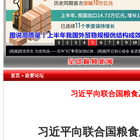
1
2
3
4
5
6
7
8
9
10
]
因党而生 为党而战——百年“纪”事⑧加强纪律..
·[视频]
牢记初心使命 奋进复兴征程丨“
首页
»
政要论坛
习近平向联合国粮食
习近平向联合国粮食及