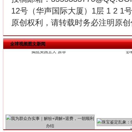
12号（华声国际大厦）1层 1 2
揭批美国五大"原罪"
"炒
原创权利，请转载时务必注明原创作
全球视频图文新闻
解纷+调解+退费，一次搞定