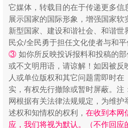
它媒体，转载目的在于传递更多信
展示国家的国际形象，增强国家软
新型国家、建设和谐社会、和谐世界
民众/全民勇于担任文化使者与和
③
如你所反映投诉报料和投稿的部
招工难、用工荒背后
或不文明用语，请谅解！如因被反
人或单位版权和其它问题需即时在
实，有权先行撤除或暂时屏蔽。注
网根据有关法律法规规定，为维护
述权和知情权的权利，
在收到本网
应，我们将视为默认。（不作回应