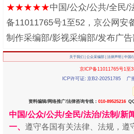
★★★★★
中国/公众/公共/全民/
备11011765号1至52，京公网安备：
今
制作采编部/影视采编部/发布广告
在谋一域中谋全局
关于我们
|
公众采编部
|
法律声明
| 中国
京ICP备11011765号1至3
ICP许可证: 京B2-20251785
广
资料编辑/网络推广/法律咨询专线：
010-89525216
QQ
中国/公众/公共/全民/法治/法制/
习近平的博鳌关键词
魏明亮
一、
遵守各国有关法律、法规，遵