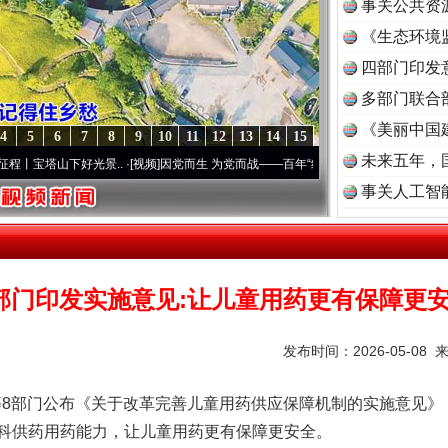
事关公共资
《生态环境
读
四部门印发
多部门联合
《美丽中国
4
5
6
7
8
9
10
11
12
13
14
15
未来五年，
山下好光景..
·[视频]
因党而生 为党而战——百年“纪”事⑧加强纪律..
·[视频]
牢记初心使命
事关人工智
部门印发实施意见:让儿童用药更有保障更
发布时间：2026-05-08 
部门公布《关于改革完善儿童用药供应保障机制的实施意见》
科供药用药能力，让儿童用药更有保障更安全。