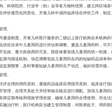
构、科研院所、行业学（协）会等各方独特优势，建立跨区域多
合评价规范化同质化。开展儿科中成药临床综合评价工作，制定
管理。
遴选制度。开展儿科医疗服务的二级以上医疗机构在本机构药
品供应目录中儿童用药进行评估和调整。遴选儿童用药时，可不受
罕见病、重大疾病用药可及。医联体要加强儿童用药统一衔接，
监测与报送机制。动态调整包括儿童用药在内的短缺药品清单和
链监测预警，及时掌握短缺儿童用药生产动态，做好供需对接。
管理。
济合理的用药原则，遵循药品临床应用指导原则、临床诊疗指
节管理，合理开具处方并经审核合格后进行调配。加强儿童用药
医师定期考核和绩效管理依据，确保儿童用药合理使用。符合法
实施治疗时，医疗机构应当建立管理制度，对医师处方、用药医