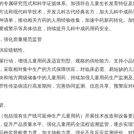
的专属研究范式和科学证据体系。加强符合儿童生长发育特征及
方法和现代科学技术，开发儿科古代经典名方，加大儿科中成药
种清单，推动相关方药的人用经验收集，加速中药新药转化。加
警戒警示等具体信息，持续提升儿科中成药用药安全。
强化质量规范监管
供应链韧性。
行动，增强儿童用药及适宜剂型、规格的供给能力。支持小品
，采取相对集中生产的方式保障供应，对临床必需、易短缺的儿
央和地方两级储备中的儿童用药，持续加强儿童用药生产监测及
节性传染病流行高发期间，完善协同监测、信息共享、预警应对
管。
包括现有生产线可延伸生产儿童用药）开展技术改造和设备更
，提升产品质量水平。强化儿童用药全流程追溯监管，逐步实现“
品种监督检查力度，加大抽检力度，强化不良反应监测评价，对