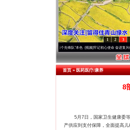
1
2
3
改变雪域高原..
·[视频]
永葆“两个先锋队”本色
·[视频]
牢记初心使命 奋进复兴征程丨宝塔
首页
»
医药医疗/康养
8
5月7日，国家卫生健康委等8
产供应到支付保障，全面提高儿