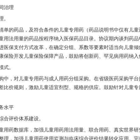
同治理
理。
单的药品，及符合条件的儿童专用药（药品说明书中仅有儿童
童用法用量的药品按程序纳入医保药品目录。协议期内谈判药品
进医保支付方式改革，在确定分组、系数等要素时适当向儿童倾
康保险开发儿童保险保障产品，鼓励将创新药、罕见病用药纳入
模式。
中，对儿童专用药与成人用药分组采购。在省级医药采购平台
差比价规则，激励儿童适宜剂型、规格的供应。鼓励针对儿童专
务水平
合评价体系建设。
用药数据库，加强儿童用药用法用量、联合用药、真实世界研
整理，加强儿童用药使用监测与临床综合评价结果转化应用。完