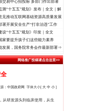
源交易中心招投标 多部门作出部署
监测“十五五”规划》发布｜全文｜解
意见推动互联网基础资源高质量发展
部署开展安全生产“打非治违”工作
建设“十五五”规划》印发｜全文
国家要提升孩子们这些能力素养
 奋进复兴征程丨“转折之城”激荡..
·[视频]
牢记初心使命 奋进复兴征程丨红船起航处 潮
能发展，国务院常务会作最新部署⇒
网络推广投稿请点击这里>>
安全
来源：
中国政府网
字体大小[
大
中
小
]
，从研发源头到临床使用，从生